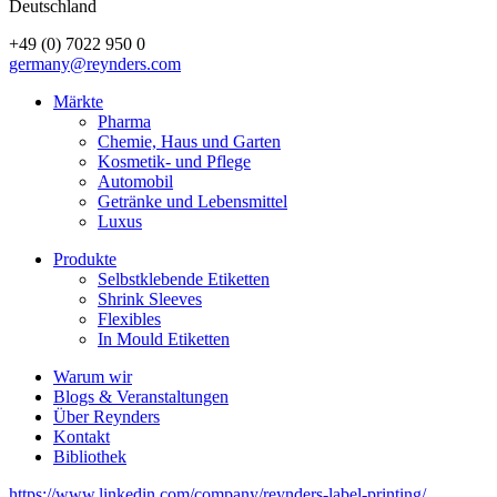
Deutschland
+49 (0) 7022 950 0
germany@reynders.com
Märkte
Pharma
Markets
Chemie, Haus und Garten
Kosmetik- und Pflege
Automobil
Getränke und Lebensmittel
Luxus
Produkte
Selbstklebende Etiketten
Producten
Shrink Sleeves
Flexibles
In Mould Etiketten
Warum wir
Blogs & Veranstaltungen
Footer
Über Reynders
menu
Kontakt
Bibliothek
https://www.linkedin.com/company/reynders-label-printing/