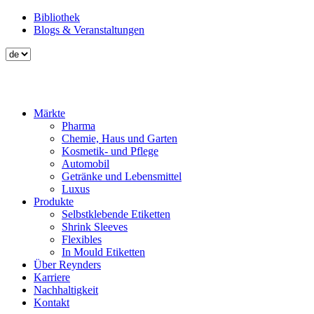
Direkt
Bibliothek
zum
Blogs & Veranstaltungen
Secondary
Inhalt
menu
Märkte
Pharma
Main
Chemie, Haus und Garten
navigation
Kosmetik- und Pflege
Automobil
Getränke und Lebensmittel
Luxus
Produkte
Selbstklebende Etiketten
Shrink Sleeves
Flexibles
In Mould Etiketten
Über Reynders
Karriere
Nachhaltigkeit
Kontakt