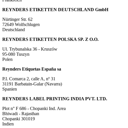
REYNDERS ETIKETTEN DEUTSCHLAND GmbH
Nürtinger Str. 62
72649
Wolfschlugen
Deutschland
REYNDERS ETIKETTEN POLSKA SP. Z O.O.
Ul. Trybunalska 36 - Kruszów
95-080
Tuszyn
Polen
Reynders Etiquetas España sa
P.I. Comarca 2, calle A, nº 31
31191
Barbatain-Galar (Navarra)
Spanien
REYNDERS LABEL PRINTING INDIA PVT. LTD.
Plot n° F 686 - Chopanki Ind. Area
Bhiwadi - Rajasthan
Chopanki
301019
Indien