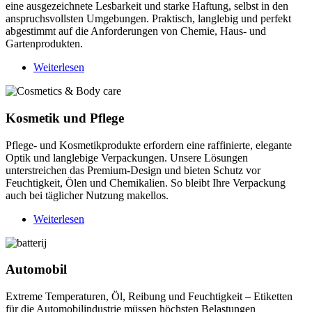
eine ausgezeichnete Lesbarkeit und starke Haftung, selbst in den
anspruchsvollsten Umgebungen. Praktisch, langlebig und perfekt
abgestimmt auf die Anforderungen von Chemie, Haus- und
Gartenprodukten.
Weiterlesen
über
Chemie,
Haus
und
Kosmetik und Pflege
Garten
Pflege- und Kosmetikprodukte erfordern eine raffinierte, elegante
Optik und langlebige Verpackungen. Unsere Lösungen
unterstreichen das Premium-Design und bieten Schutz vor
Feuchtigkeit, Ölen und Chemikalien. So bleibt Ihre Verpackung
auch bei täglicher Nutzung makellos.
Weiterlesen
über
Kosmetik
und
Pflege
Automobil
Extreme Temperaturen, Öl, Reibung und Feuchtigkeit – Etiketten
für die Automobilindustrie müssen höchsten Belastungen