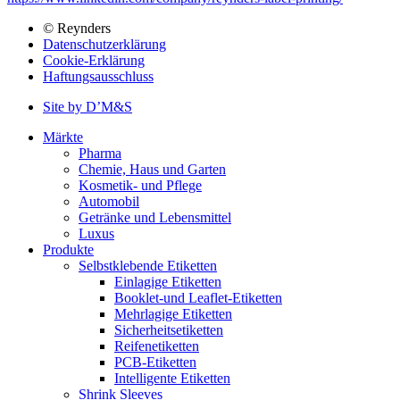
© Reynders
Datenschutzerklärung
Bottom
Cookie-Erklärung
menu
Haftungsausschluss
Site by D’M&S
DMS
Märkte
menu
Pharma
Main
Chemie, Haus und Garten
navigation
Kosmetik- und Pflege
Automobil
Getränke und Lebensmittel
Luxus
Produkte
Selbstklebende Etiketten
Einlagige Etiketten
Booklet-und Leaflet-Etiketten
Mehrlagige Etiketten
Sicherheitsetiketten
Reifenetiketten
PCB-Etiketten
Intelligente Etiketten
Shrink Sleeves