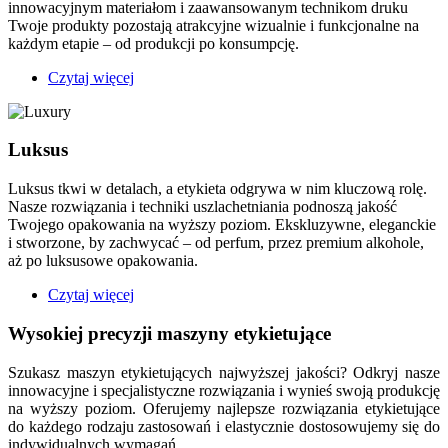
innowacyjnym materiałom i zaawansowanym technikom druku
Twoje produkty pozostają atrakcyjne wizualnie i funkcjonalne na
każdym etapie – od produkcji po konsumpcję.
Czytaj więcej
o
Żywność
i
napoje
Luksus
Luksus tkwi w detalach, a etykieta odgrywa w nim kluczową rolę.
Nasze rozwiązania i techniki uszlachetniania podnoszą jakość
Twojego opakowania na wyższy poziom. Ekskluzywne, eleganckie
i stworzone, by zachwycać – od perfum, przez premium alkohole,
aż po luksusowe opakowania.
Czytaj więcej
o
Luksus
Wysokiej precyzji maszyny etykietujące
Szukasz maszyn etykietujących najwyższej jakości? Odkryj nasze
innowacyjne i specjalistyczne rozwiązania i wynieś swoją produkcję
na wyższy poziom. Oferujemy najlepsze rozwiązania etykietujące
do każdego rodzaju zastosowań i elastycznie dostosowujemy się do
indywidualnych wymagań.