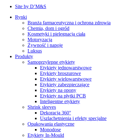
Site by D’M&S
DMS
Rynki
menu
Branża farmaceutyczna i ochrona zdrowia
Main
Chemia, dom i ogród
navigation
Kosmetyki i pielęgnacja ciała
Motoryzacja
Żywność i napoje
Luksus
Produkty
Samoprzylepne etykiety
Etykiety jednowarstwowe
Etykiety broszurowe
Etykiety wielowarstwowe
Etykiety zabezpieczające
Etykiety na opony
Etykiety na płytki PCB
Inteligentne etykiety
Shrink sleeves
Dekoracja 360°
Uszlachetnienia i efekty specjalne
Opakowania elastyczne
Monodose
Etykiety In-Mould