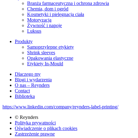
Branża farmaceutyczna i ochrona zdrowia
Markets
Chemia, dom i ogród
Kosmetyki i pielęgnacja ciała
Motoryzacja
Żywność i napoje
Luksus
Produkty
Samoprzylepne etykiety
Producten
Shrink sleeves
Opakowania elastyczne
Etykiety In-Mould
Dlaczego my
Blogi i wydarzenia
Footer
O nas – Reynders
menu
Contact
Biblioteka
https://www.linkedin.com/company/reynders-label-printing/
© Reynders
Polityka prywatności
Bottom
Oświadczenie o plikach cookies
menu
Zastrzeżenie prawne