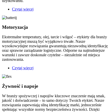
użytkowaniu.
Czytaj więcej
o
Kosmetyki
i
pielęgnacja
Motoryzacja
ciała
Ekstremalne temperatury, olej, tarcie i wilgoć – etykiety dla branży
motoryzacyjnej muszą być wyjątkowo trwałe. Nasze
wysokowydajne rozwiązania gwarantują niezawodną identyfikację
oraz sprawne zarządzanie logistyczne. Odporne na najtrudniejsze
warunki i zawsze doskonale czytelne – niezależnie od miejsca
zastosowania.
Czytaj więcej
o
Motoryzacja
Żywność i napoje
W branży spożywczej i napojów kluczowe znaczenie mają smak,
jakość i doświadczenie – to samo dotyczy Twoich etykiet. Nasze
rozwiązania zapewniają silną identyfikację marki, jednocześnie
spełniając wszystkie normy bezpieczeństwa żywności. Dzięki