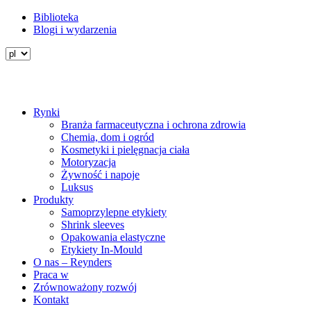
Przejdź
Biblioteka
do
Blogi i wydarzenia
Secondary
treści
menu
Rynki
Branża farmaceutyczna i ochrona zdrowia
Main
Chemia, dom i ogród
navigation
Kosmetyki i pielęgnacja ciała
Motoryzacja
Żywność i napoje
Luksus
Produkty
Samoprzylepne etykiety
Shrink sleeves
Opakowania elastyczne
Etykiety In-Mould
O nas – Reynders
Praca w
Zrównoważony rozwój
Kontakt