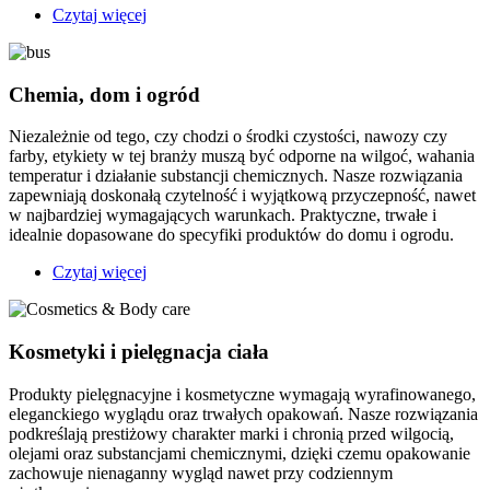
Czytaj więcej
o
Branża
farmaceutyczna
i
Chemia, dom i ogród
ochrona
zdrowia
Niezależnie od tego, czy chodzi o środki czystości, nawozy czy
farby, etykiety w tej branży muszą być odporne na wilgoć, wahania
temperatur i działanie substancji chemicznych. Nasze rozwiązania
zapewniają doskonałą czytelność i wyjątkową przyczepność, nawet
w najbardziej wymagających warunkach. Praktyczne, trwałe i
idealnie dopasowane do specyfiki produktów do domu i ogrodu.
Czytaj więcej
o
Chemia,
dom
i
Kosmetyki i pielęgnacja ciała
ogród
Produkty pielęgnacyjne i kosmetyczne wymagają wyrafinowanego,
eleganckiego wyglądu oraz trwałych opakowań. Nasze rozwiązania
podkreślają prestiżowy charakter marki i chronią przed wilgocią,
olejami oraz substancjami chemicznymi, dzięki czemu opakowanie
zachowuje nienaganny wygląd nawet przy codziennym